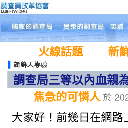
火線話題
新
調查局三等以內血親
焦急的可憐人
於
20
大家好！前幾日在網路