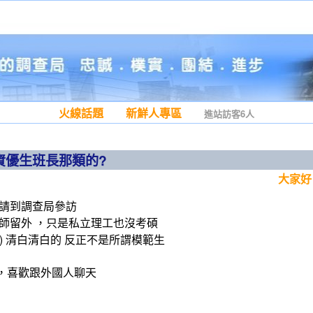
火線話題
新鮮人專區
進站訪客6人
資優生班長那類的?
大家好
邀請到調查局參訪
師留外 ，只是私立理工也沒考碩
) 清白清白的 反正不是所謂模範生
，喜歡跟外國人聊天