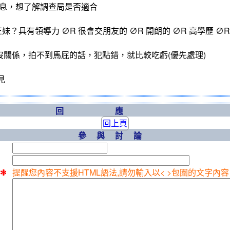
訊息，想了解調查局是否適合
妹？具有領導力 ∅R 很會交朋友的 ∅R 開朗的 ∅R 高學歷 ∅R
沒關係，拍不到馬屁的話，犯點錯，就比較吃虧(優先處理)
見
回應
回上頁
參與討論
提醒您內容不支援HTML語法,請勿輸入以< >包圍的文字內容