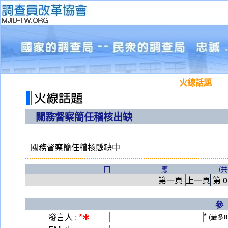
火線話題
關務督察簡任稽核出缺
關務督察簡任稽核懸缺中
回應
(
第一頁
上一頁
第
0
*
*
發言人 :
(最多8