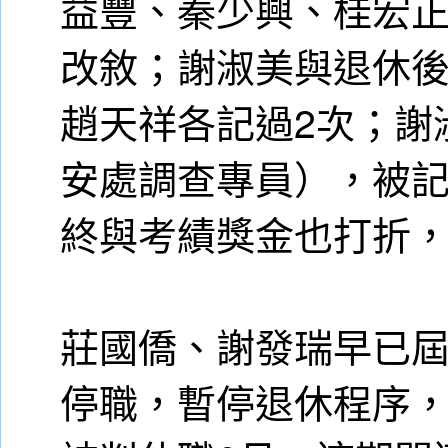
益豐、秦少興、桂宏正
改敘；謝淑美與退休
趙天祥各記過2次；謝
安處調查專員），被
終與考績獎金也打折
莊國僑、謝發瑞早已
停職，暫停退休程序