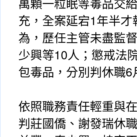
萬顆一粒眠等毒品交
充，全案延宕1年半才
為，歷任主管未盡監
少興等10人；懲戒法
包毒品，分別判休職6
依照職務責任輕重與
判莊國僑、謝發瑞休職