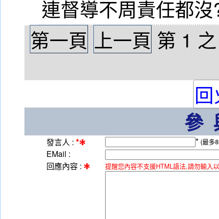
連督導不周責任都沒
第一頁
上一頁
第
1
回
參
*
*
發言人 :
(最多8
EMail :
回應內容 :
提醒您內容不支援HTML語法,請勿輸入以