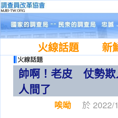
火線話題
新
帥啊！老皮 仗勢欺
人間了
唉呦
於 2022/1