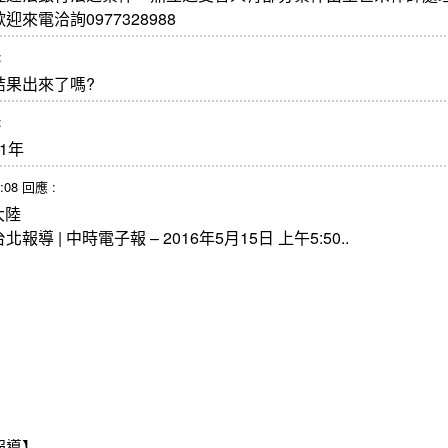
來電洽詢0977328988
:
結果出來了嗎?
:
1年
1:08 回應 :
大陸
 | 中時電子報 – 2016年5月15日 上午5:50..
報導】