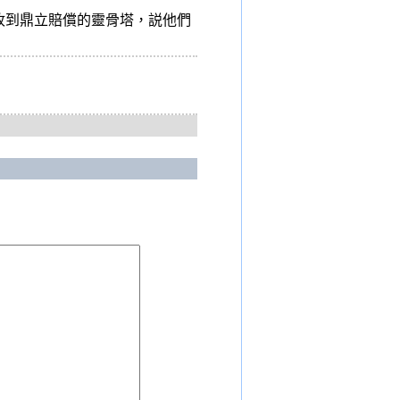
收到鼎立賠償的靈骨塔，説他們