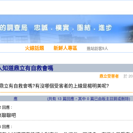
火線話題
新鮮人專區
進站訪客9人
人知道鼎立有自救會嗎
鼎立受害者
於 201
鼎立有自救會嗎?有沒哪個受害者的上線是楊明美呢?
應
(共有
13
篇回應，其中
0
篇已由板主註銷或刪除)
32 回應 :
來聊聊吧
45 回應 :