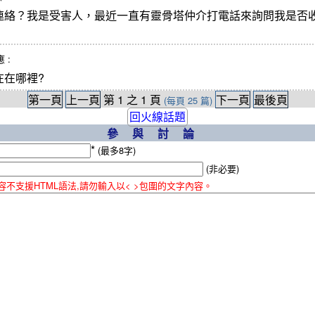
連絡？我是受害人，最近一直有靈骨塔仲介打電話來詢問我是否
應 :
在在哪裡?
第一頁
上一頁
第
1
之
1
頁
下一頁
最後頁
(每頁
25
篇)
回火線話題
參與討論
*
(最多8字)
(非必要)
容不支援HTML語法,請勿輸入以< >包圍的文字內容。