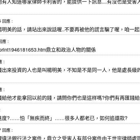
有人知道哪家律師卡利害的，能提供一下訊息....有沒也是受
25 回應 :
明美的話，請站出來說話喔..不要再被他的謊言騙了喔，咱一
 回應 :
v.tw/print1946181653.htm鼎立和政治人物的關係
應 :
錢出來投資的人也是叫楊明美，不知是不是同一人，他是處長級
應 :
錢給他才能拿回以前的錢，請問你們也是這样嗎?你們有再匯錢給
:
進度?……怕「無疾而終」……很多人都老已，如何追還款?
47 回應 :
理違法銀行法之案件，鼎立之受害人有部分案件由王世宗律師處