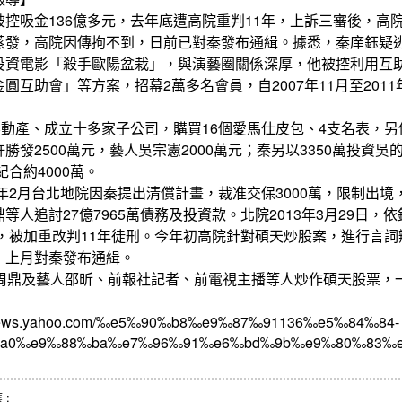
控吸金136億多元，去年底遭高院重判11年，上訴三審後，高
蒸發，高院因傳拘不到，日前已對秦發布通緝。據悉，秦庠鈺疑
投資電影「殺手歐陽盆栽」，與演藝圈關係深厚，他被控利用互
互助會」等方案，招幕2萬多名會員，自2007年11月至2011
不動產、成立十多家子公司，購買16個愛馬仕皮包、4支名表，另
發2500萬元，藝人吳宗憲2000萬元；秦另以3350萬投資吳
紀合約4000萬。
2年2月台北地院因秦提出清償計畫，裁准交保3000萬，限制出
人追討27億7965萬債務及投資款。北院2013年3月29日，
日，被加重改判11年徒刑。今年初高院針對碩天炒股案，進行言
，上月對秦發布通緝。
給周鼎及藝人邵昕、前報社記者、前電視主播等人炒作碩天股票，
news.yahoo.com/‰e5‰90‰b8‰e9‰87‰91136‰e5‰84‰84-
a0‰e9‰88‰ba‰e7‰96‰91‰e6‰bd‰9b‰e9‰80‰83‰e
 :