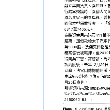
鼎立集團負責人秦庠鈺，被
行結案辯論時，秦卻人間
原名秦家玉的秦庠鈺，曾
圓保本型儲蓄專案」、「金圓
6317萬7405元。
秦將資金用來購買411筆
股票，還借款給太子汽車許勝
萬5000股，及傑克傳播經
秦案發後被羈押，至201
得向吳宗憲、許勝發、周鼎等
訴高院後，去年12月29
到庭，法官因傳拘他無著
秦庠鈺另涉將17億元借
月25日宣判。
引述資料來源: https://tw.
‰e7‰a7‰a6‰e5‰ba‰
215006215.html
Fiona
在 2020/06/01 14:33 回應