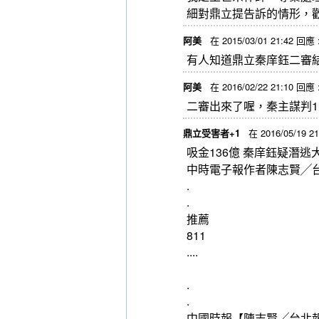
細對鼎立提告訴的情形，歡迎
阿美
在 2015/03/01 21:42 回應 
有人知道鼎立秦庠鈺二審
阿美
在 2016/02/22 21:10 回應 
二審出來了喔，秦主謀判1
鼎立受害者+1
在 2016/05/19 2
吸金136億 秦庠鈺疑潛逃
中時電子報作者陳志賢╱台北報導
.
.
推薦
811
....
.
.
中國時報【陳志賢╱台北