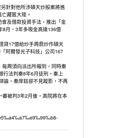
院另針對他所涉碩天炒股案將進
逃亡藏匿大陸。
助會及借款投資手法，推出「金
年8月，3年多吸金高達136億
借貸17億給炒手周鼎炒作碩天
的「阿爾發光子科技」公司167
境，每周須向派出所報到，同時秦
依銀行法判秦8年6月徒刑，秦上
詞辯論，秦庠鈺卻不見蹤影，不再
一審被判3年2月後，高院將在本
5‰a4‰a7‰e9‰99‰b8-