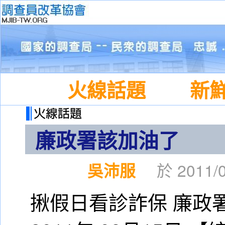
火線話題
新
廉政署該加油了
吳沛服
於 2011/0
揪假日看診詐保 廉政