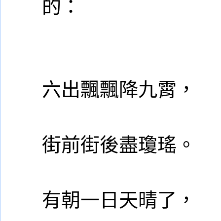
的：
六出飄飄降九霄，
街前街後盡瓊瑤。
有朝一日天晴了，