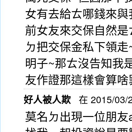
女有去給ㄊ哪錢來與
前女友來交保自然是
ㄉ把交保金私下領走
明子~那ㄊ沒告知我
友作證那這樣會算啥
好人被人欺
在 2015/03/
莫名ㄉ出現一位朋友a